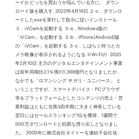
ードかどっちを買おうか悩んでいる方に、 ダウン
ロード版を購入す. 2020年4月16日 ２-c．ダウンロ
ードしたexeを実行して指示に従いインストール
３．iVCamを起動する ３-a．Windows版の
「iVCam」を起動する ３-b．iPhone(Android)版
の「iVCam」を起動する ３-c．しばらく待つとカ
メラ映像が表示されるようになる ※Wi-Fiの 2020
年2月10日 主力のデジタルエンタテインメント事業
は前年同期比3.1％増の1,369億円となりましたが、
なかでも「ロマンシング サガリ・ユニバース」 と
いうことですが、スマートデバイス・PCブラウザ
等をプラットフォームとしたコンテンツの売上・営
業利益はともに当第3四半期に大きく伸長している
翌日にはセールスランキング1位を獲得、1週間で
500万ダウンロードと好調な滑り出しとなりまし
た。 2005年に株式会社タイトーを連結子会社化