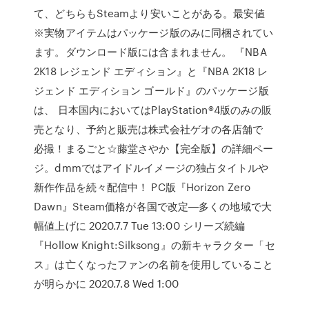
て、どちらもSteamより安いことがある。最安値
※実物アイテムはパッケージ版のみに同梱されてい
ます。ダウンロード版には含まれません。 『NBA
2K18 レジェンド エディション』と『NBA 2K18 レ
ジェンド エディション ゴールド』のパッケージ版
は、 日本国内においてはPlayStation®4版のみの販
売となり、予約と販売は株式会社ゲオの各店舗で
必撮！まるごと☆藤堂さやか【完全版】の詳細ペー
ジ。dmmではアイドルイメージの独占タイトルや
新作作品を続々配信中！ PC版『Horizon Zero
Dawn』Steam価格が各国で改定―多くの地域で大
幅値上げに 2020.7.7 Tue 13:00 シリーズ続編
『Hollow Knight:Silksong』の新キャラクター「セ
ス」は亡くなったファンの名前を使用していること
が明らかに 2020.7.8 Wed 1:00